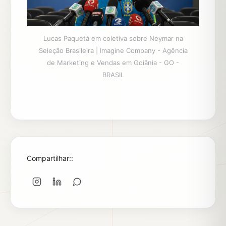
Lucas Paquetá em coletiva sobre Neymar na
Seleção Brasileira | Imagine Company - Agência
de Marketing e Vendas em Goiânia - GO -
BRASIL
Compartilhar::