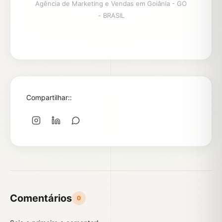
Agência de Marketing e Vendas em Goiânia - GO
- BRASIL
Compartilhar::
Comentários
0