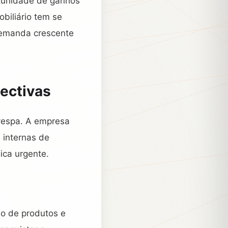
rtunidade de ganhos
biliário tem se
 demanda crescente
ectivas
ovespa. A empresa
 internas de
ica urgente.
ão de produtos e