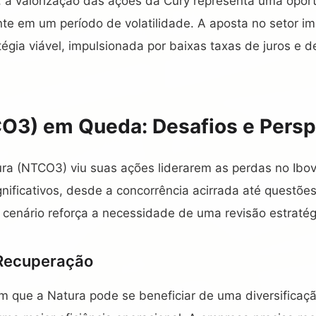
s, a valorização das ações da Cury representa uma opo
te em um período de volatilidade. A aposta no setor imo
égia viável, impulsionada por baixas taxas de juros e
O3) em Queda: Desafios e Persp
ura (NTCO3) viu suas ações liderarem as perdas no Ib
gnificativos, desde a concorrência acirrada até questões
 cenário reforça a necessidade de uma revisão estratég
 Recuperação
em que a Natura pode se beneficiar de uma diversificaç