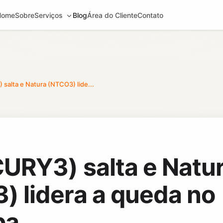
Home
Sobre
Serviços
Blog
Área do Cliente
Contato
salta e Natura (NTCO3) lide...
CURY3) salta e Natu
) lidera a queda no
pa