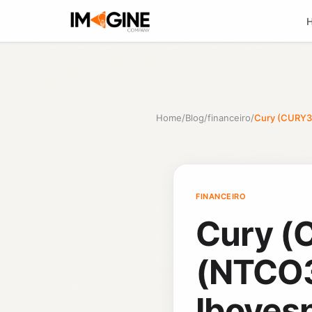
Home
/
Blog
/
financeiro
/
Cury (CURY3) 
FINANCEIRO
Cury (
(NTCO3
Iboves