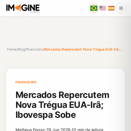
Home
/
Blog
/
financeiro
/
Mercados Repercutem Nova Trégua EUA-Irã;...
FINANCEIRO
Mercados Repercutem
Nova Trégua EUA-Irã;
Ibovespa Sobe
Matheus Ferraz
·
29 Jun 2026
·
10 min de leitura