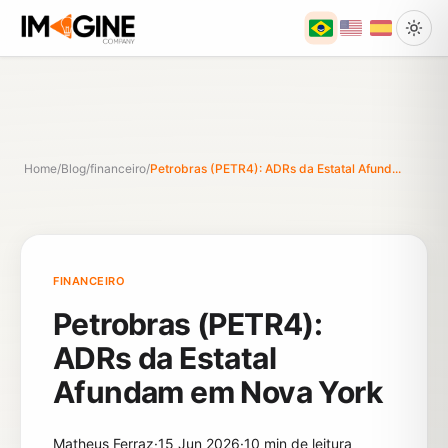
Home
/
Blog
/
financeiro
/
Petrobras (PETR4): ADRs da Estatal Afund...
FINANCEIRO
Petrobras (PETR4):
ADRs da Estatal
Afundam em Nova York
Matheus Ferraz
·
15 Jun 2026
·
10 min de leitura