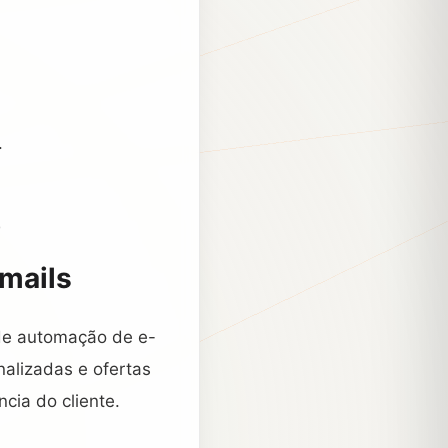
.
o
mails
de automação de e-
alizadas e ofertas
cia do cliente.