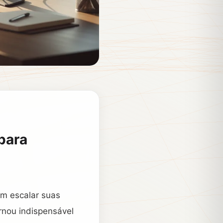
para
am escalar suas
rnou indispensável