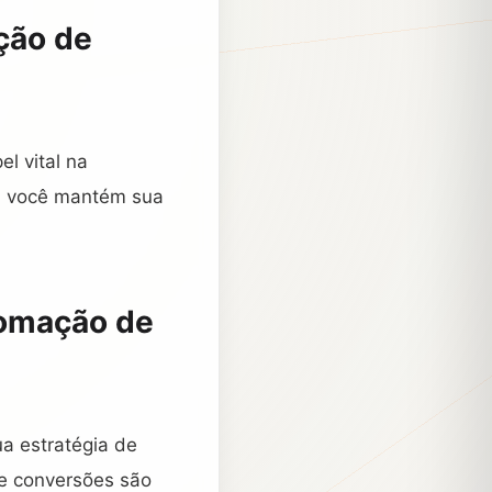
ção de
l vital na
e, você mantém sua
tomação de
ua estratégia de
 e conversões são