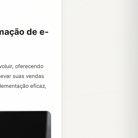
omação de e-
oluir, oferecendo
 levar suas vendas
plementação eficaz,