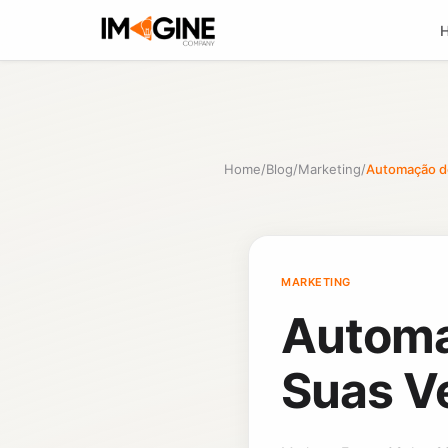
Home
/
Blog
/
Marketing
/
Automação de
MARKETING
Automa
Suas V