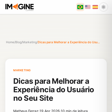
Home
/
Blog
/
Marketing
/
Dicas para Melhorar a Experiência do Usu...
MARKETING
Dicas para Melhorar a
Experiência do Usuário
no Seu Site
Matheus Ferraz
·
19 Apr 2026
·
10 min de leitura