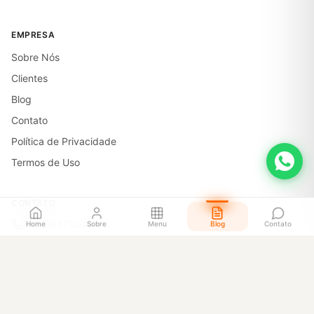
EMPRESA
Sobre Nós
Clientes
Blog
Contato
Política de Privacidade
Termos de Uso
CONTATO
(62) 993750468
Home
Sobre
Menu
Blog
Contato
contato@imaginemarketingdigital.com
Goiânia, GO - Brasil