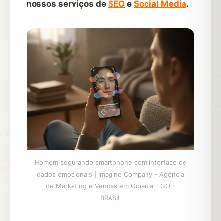
nossos serviços de
SEO
e
Social Media
.
Homem segurando smartphone com interface de
dados emocionais | Imagine Company - Agência
de Marketing e Vendas em Goiânia - GO -
BRASIL