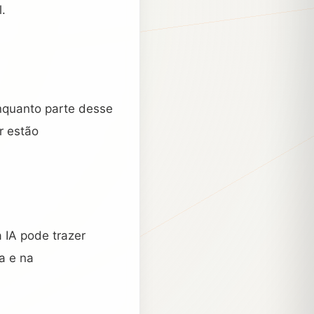
.
nquanto parte desse
r estão
a IA pode trazer
a e na