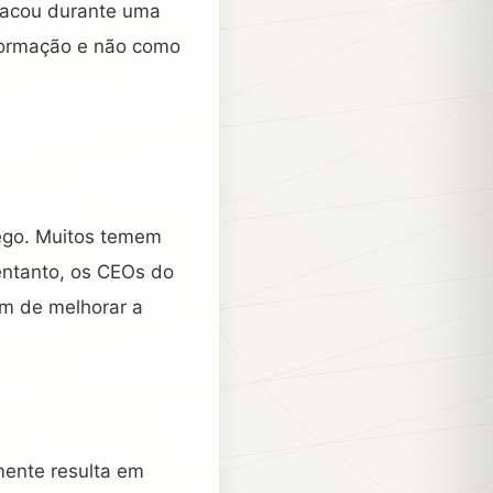
tacou durante uma
sformação e não como
ego. Muitos temem
entanto, os CEOs do
ém de melhorar a
mente resulta em