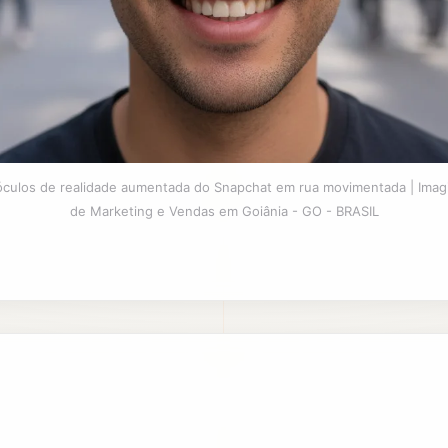
culos de realidade aumentada do Snapchat em rua movimentada | Imag
de Marketing e Vendas em Goiânia - GO - BRASIL