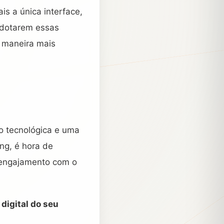
 a única interface,
adotarem essas
 maneira mais
o tecnológica e uma
ng, é hora de
 engajamento com o
digital do seu