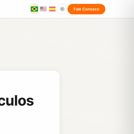
Fale Conosco
culos