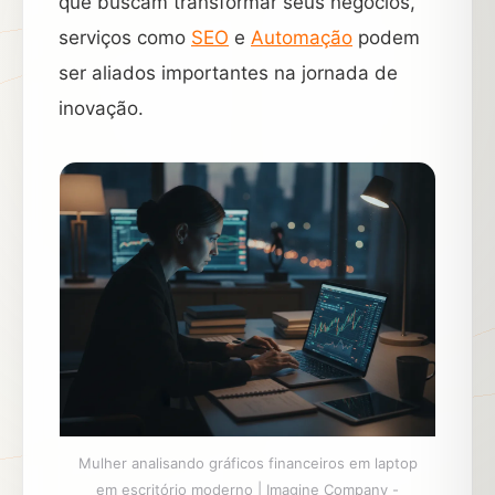
que buscam transformar seus negócios,
serviços como
SEO
e
Automação
podem
ser aliados importantes na jornada de
inovação.
Mulher analisando gráficos financeiros em laptop
em escritório moderno | Imagine Company -