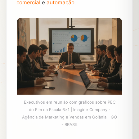
comercial
e
automação
.
Executivos em reunião com gráficos sobre PEC
do Fim da Escala 6×1 | Imagine Company -
Agência de Marketing e Vendas em Goiânia - GO
- BRASIL