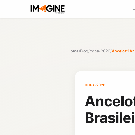
Home
/
Blog
/
copa-2026
/
Ancelotti Ana
COPA-2026
Ancelot
Brasile