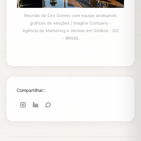
Reunião de Ciro Gomes com equipe analisando
gráficos de eleições | Imagine Company -
Agência de Marketing e Vendas em Goiânia - GO
- BRASIL
Compartilhar::